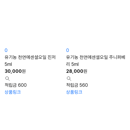
0
0
유기농 천연에센셜오일 진저
유기농 천연에센셜오일 주니퍼베
5ml
리 5ml
30,000
원
28,000
원
적립금 600
적립금 560
상품링크
상품링크