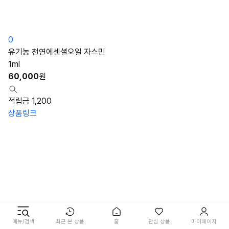
0
유기농 천연에센셜오일 자스민
1ml
60,000
원
적립금 1,200
상품링크
메뉴/검색
최근 본 상품
홈
관심 상품
마이페이지