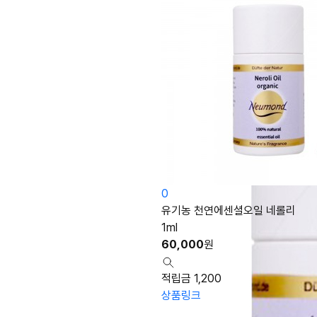
0
유기농 천연에센셜오일 네롤리
1ml
60,000
원
적립금 1,200
상품링크