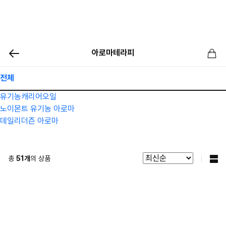
아로마테라피
전체
유기농캐리어오일
노이몬트 유기농 아로마
데일리더즌 아로마
총
51
개
의 상품